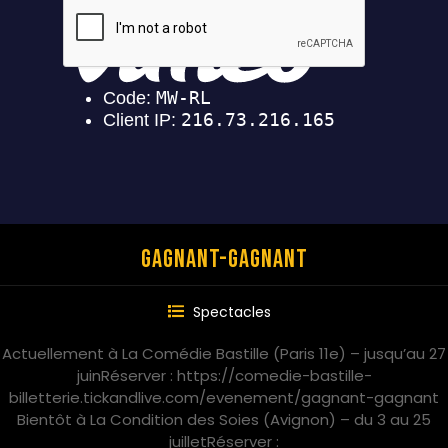
Gagnant-Gagnant
Spectacles
Actuellement à La Comédie Bastille (Paris 11e) – jusqu’au 27
juinRéserver : https://comedie-bastille-
billetterie.tickandlive.com/evenement/gagnant-gagnant
Bientôt à La Condition des Soies (Avignon) – du 3 au 25
juilletRéserver :